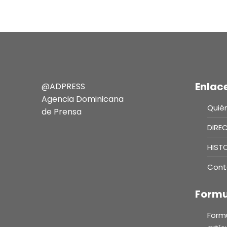
Enlac
@ADPRESS
Agencia Dominicana
Quié
de Prensa
DIRE
HIST
Cont
Formu
Formu