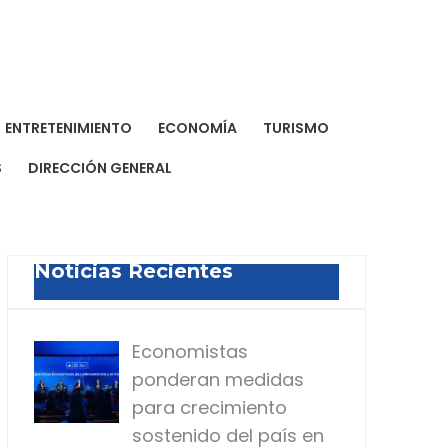
a Dominicana de Prensa
a para todos
ENTRETENIMIENTO
ECONOMÍA
TURISMO
S
DIRECCIÓN GENERAL
Noticias Recientes
Economistas
ponderan medidas
para crecimiento
sostenido del país en