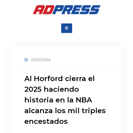
Saltar
al
contenido
Agencia Dominicana
Una Agencia para todos
de Prensa
01/01/2026
Al Horford cierra el
2025 haciendo
historia en la NBA
alcanza los mil triples
encestados