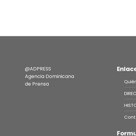
Enlac
@ADPRESS
Agencia Dominicana
Quié
de Prensa
DIRE
HIST
Cont
Formu