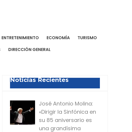
a Dominicana de Prensa
a para todos
ENTRETENIMIENTO
ECONOMÍA
TURISMO
S
DIRECCIÓN GENERAL
Noticias Recientes
José Antonio Molina:
«Dirigir la Sinfónica en
su 85 aniversario es
una grandísima