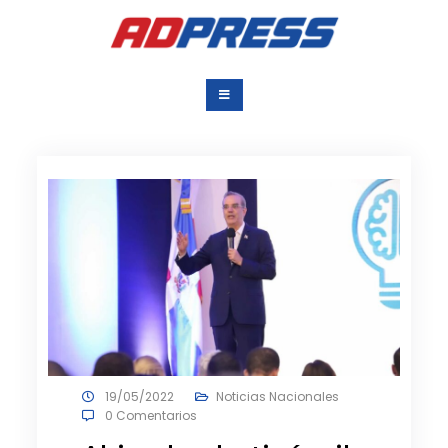
Saltar
al
contenido
Agencia Dominicana
Una Agencia para todos
de Prensa
19/05/2022
Noticias Nacionales
0 Comentarios