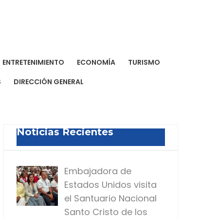
a Dominicana de Prensa
a para todos
ENTRETENIMIENTO
ECONOMÍA
TURISMO
S
DIRECCIÓN GENERAL
Noticias Recientes
Embajadora de
Estados Unidos visita
el Santuario Nacional
Santo Cristo de los