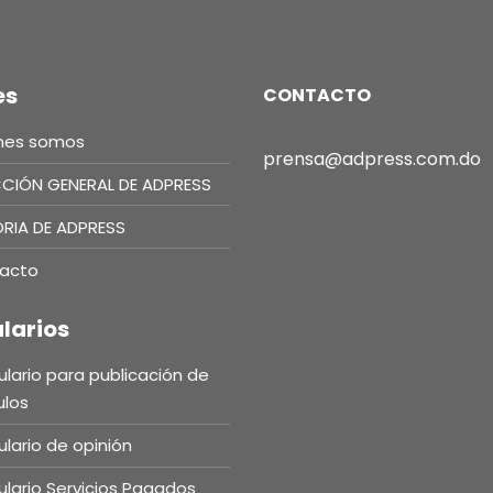
es
CONTACTO
nes somos
prensa@adpress.com.do
CCIÓN GENERAL DE ADPRESS
ORIA DE ADPRESS
acto
larios
lario para publicación de
ulos
lario de opinión
lario Servicios Pagados