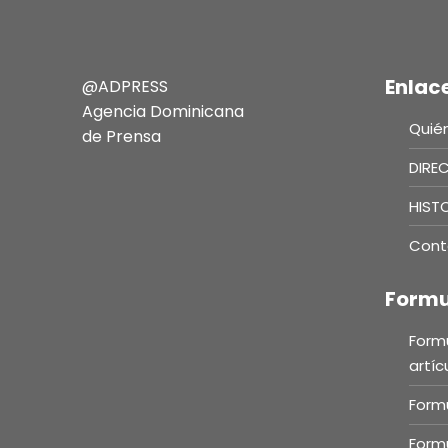
Enlac
@ADPRESS
Agencia Dominicana
Quié
de Prensa
DIRE
HIST
Cont
Formu
Formu
artíc
Formu
Formu