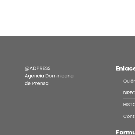
Enlac
@ADPRESS
Agencia Dominicana
Quié
de Prensa
DIRE
HIST
Cont
Formu