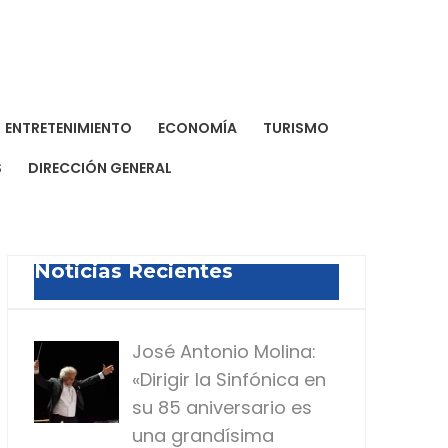
a Dominicana de Prensa
a para todos
ENTRETENIMIENTO
ECONOMÍA
TURISMO
S
DIRECCIÓN GENERAL
Noticias Recientes
José Antonio Molina:
«Dirigir la Sinfónica en
su 85 aniversario es
una grandísima