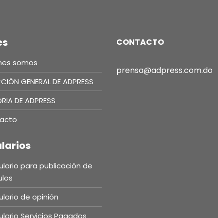
es
CONTACTO
nes somos
prensa@adpress.com.do
CCIÓN GENERAL DE ADPRESS
ORIA DE ADPRESS
acto
larios
lario para publicación de
ulos
lario de opinión
lario Servicios Pagados