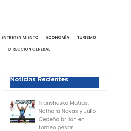
a Dominicana de Prensa
a para todos
ENTRETENIMIENTO
ECONOMÍA
TURISMO
S
DIRECCIÓN GENERAL
Noticias Recientes
Fransheska Matías,
Nathalia Novas y Julio
Cedeño brillan en
torneo pesas