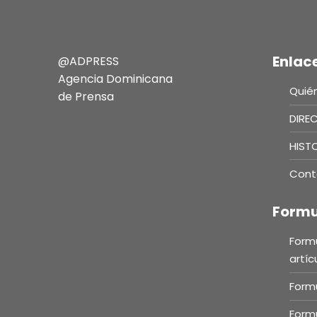
Enlac
@ADPRESS
Agencia Dominicana
Quié
de Prensa
DIRE
HIST
Cont
Formu
Formu
artíc
Formu
Formu