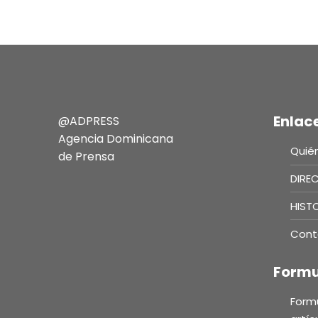
Enlac
@ADPRESS
Agencia Dominicana
Quié
de Prensa
DIRE
HIST
Cont
Formu
Formu