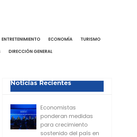
a Dominicana de Prensa
a para todos
ENTRETENIMIENTO
ECONOMÍA
TURISMO
S
DIRECCIÓN GENERAL
Noticias Recientes
Economistas
ponderan medidas
para crecimiento
sostenido del país en