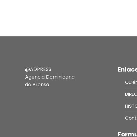
Enlac
@ADPRESS
Agencia Dominicana
Quié
de Prensa
DIRE
HIST
Cont
Formu