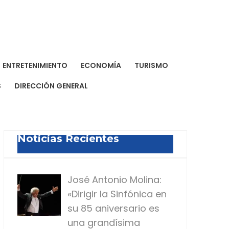
a Dominicana de Prensa
a para todos
ENTRETENIMIENTO
ECONOMÍA
TURISMO
S
DIRECCIÓN GENERAL
Noticias Recientes
José Antonio Molina:
«Dirigir la Sinfónica en
su 85 aniversario es
una grandísima