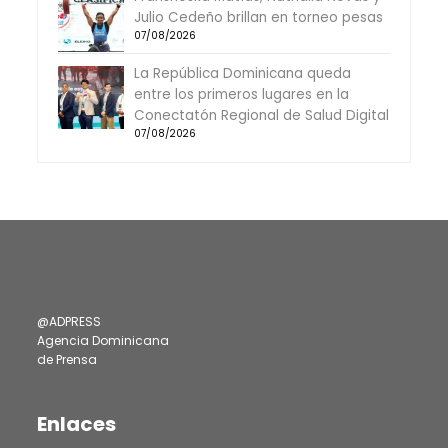
Julio Cedeño brillan en torneo pesas
07/08/2026
La República Dominicana queda
entre los primeros lugares en la
Conectatón Regional de Salud Digital
07/08/2026
@ADPRESS
Agencia Dominicana
de Prensa
Enlaces