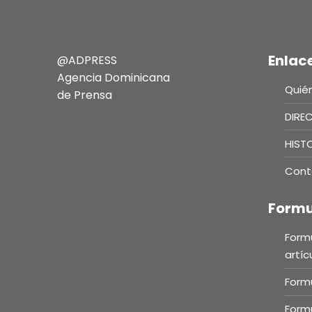
Enlac
@ADPRESS
Agencia Dominicana
Quié
de Prensa
DIRE
HIST
Cont
Formu
Formu
artíc
Formu
Formu