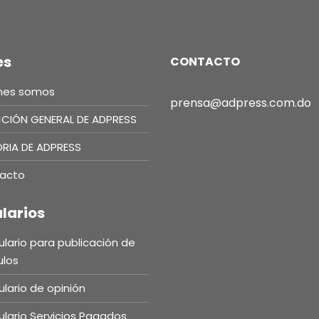
es
CONTACTO
nes somos
prensa@adpress.com.do
CCIÓN GENERAL DE ADPRESS
ORIA DE ADPRESS
acto
larios
lario para publicación de
ulos
lario de opinión
lario Servicios Pagados