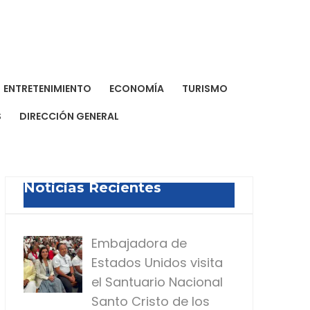
a Dominicana de Prensa
a para todos
ENTRETENIMIENTO
ECONOMÍA
TURISMO
S
DIRECCIÓN GENERAL
Noticias Recientes
Embajadora de
Estados Unidos visita
el Santuario Nacional
Santo Cristo de los