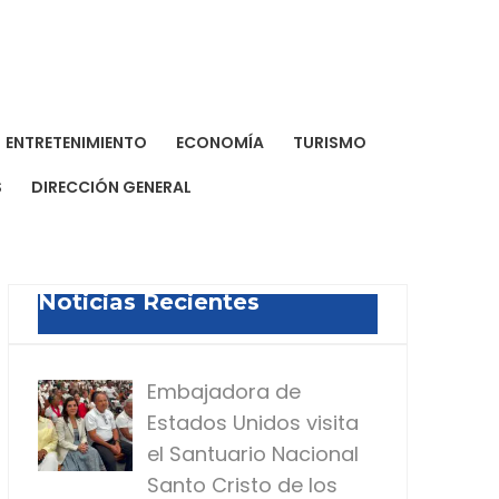
a Dominicana de Prensa
a para todos
ENTRETENIMIENTO
ECONOMÍA
TURISMO
S
DIRECCIÓN GENERAL
Noticias Recientes
Embajadora de
Estados Unidos visita
el Santuario Nacional
Santo Cristo de los