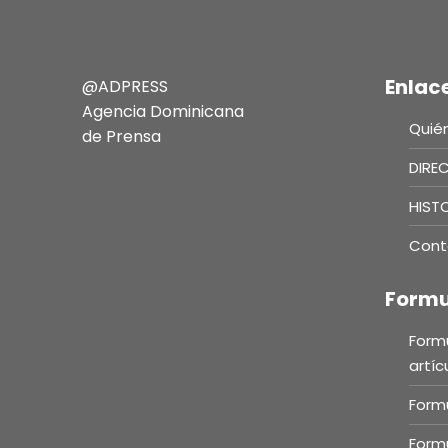
Enlac
@ADPRESS
Agencia Dominicana
Quié
de Prensa
DIRE
HIST
Cont
Formu
Formu
artíc
Formu
Formu