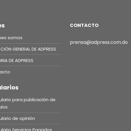
es
CONTACTO
nes somos
prensa@adpress.com.do
CCIÓN GENERAL DE ADPRESS
ORIA DE ADPRESS
acto
larios
lario para publicación de
ulos
lario de opinión
lario Servicios Pagados