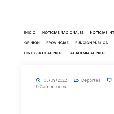
Saltar
al
contenido
INICIO
NOTICIAS NACIONALES
NOTICIAS IN
OPINIÓN
PROVINCIAS
FUNCIÓN PÚBLICA
HISTORIA DE ADPRESS
ACADEMIA ADPRESS
03/09/2022
Deportes
0 Comentarios