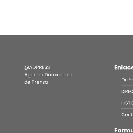
Enlac
@ADPRESS
Agencia Dominicana
Quié
de Prensa
DIRE
HIST
Cont
Formu