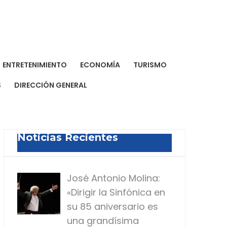
a Dominicana de Prensa
a para todos
ENTRETENIMIENTO
ECONOMÍA
TURISMO
S
DIRECCIÓN GENERAL
Noticias Recientes
José Antonio Molina:
«Dirigir la Sinfónica en
su 85 aniversario es
una grandísima