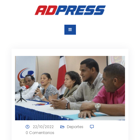
Saltar
al
contenido
Agencia Dominicana
Una Agencia para todos
de Prensa
22/10/2022
Deportes
0 Comentarios