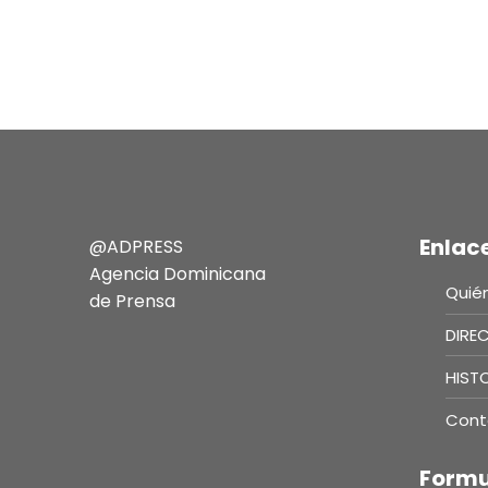
Enlac
@ADPRESS
Agencia Dominicana
Quié
de Prensa
DIRE
HIST
Cont
Formu