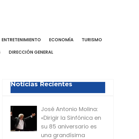
a Dominicana de Prensa
a para todos
ENTRETENIMIENTO
ECONOMÍA
TURISMO
S
DIRECCIÓN GENERAL
Noticias Recientes
José Antonio Molina:
«Dirigir la Sinfónica en
su 85 aniversario es
una grandísima