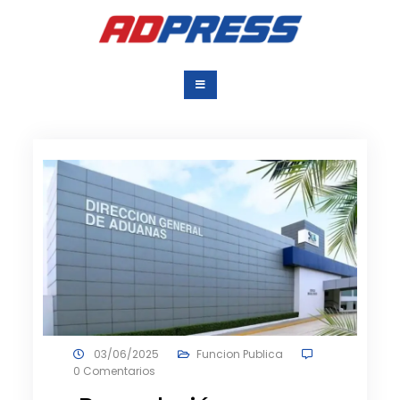
Saltar
al
contenido
Agencia Dominicana
Una Agencia para todos
de Prensa
03/06/2025
Funcion Publica
0 Comentarios