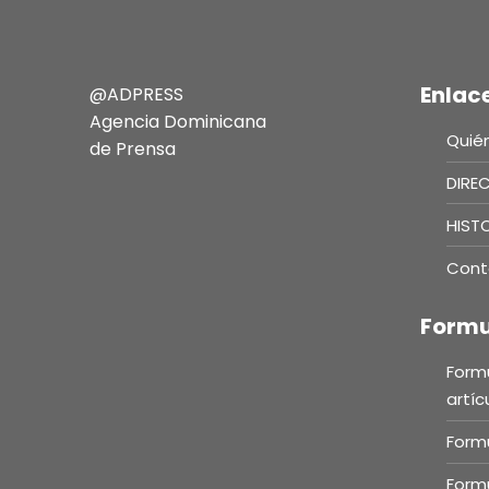
Enlac
@ADPRESS
Agencia Dominicana
Quié
de Prensa
DIRE
HIST
Cont
Formu
Formu
artíc
Formu
Formu