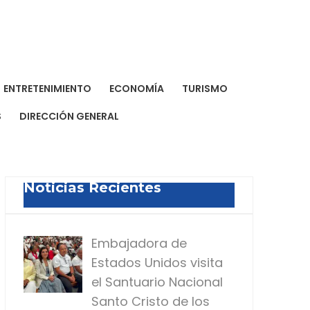
a Dominicana de Prensa
a para todos
ENTRETENIMIENTO
ECONOMÍA
TURISMO
S
DIRECCIÓN GENERAL
Noticias Recientes
Embajadora de
Estados Unidos visita
el Santuario Nacional
Santo Cristo de los