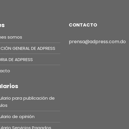
es
CONTACTO
nes somos
prensa@adpress.com.do
CCIÓN GENERAL DE ADPRESS
ORIA DE ADPRESS
acto
larios
lario para publicación de
ulos
lario de opinión
lario Servicios Pagados