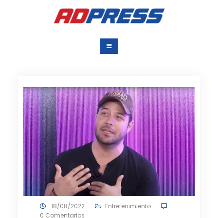
Saltar
al
contenido
Agencia Dominicana
Una Agencia para todos
de Prensa
18/08/2022
Entretenimiento
0 Comentarios