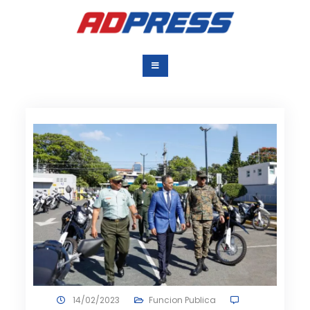
Saltar
al
contenido
Agencia Dominicana
Una Agencia para todos
de Prensa
14/02/2023
Funcion Publica