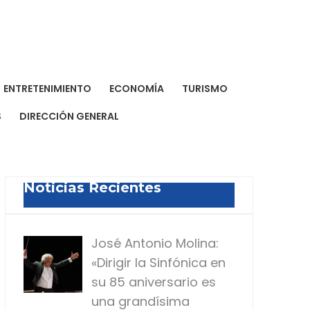
a Dominicana de Prensa
a para todos
ENTRETENIMIENTO
ECONOMÍA
TURISMO
S
DIRECCIÓN GENERAL
Noticias Recientes
José Antonio Molina:
«Dirigir la Sinfónica en
su 85 aniversario es
una grandísima