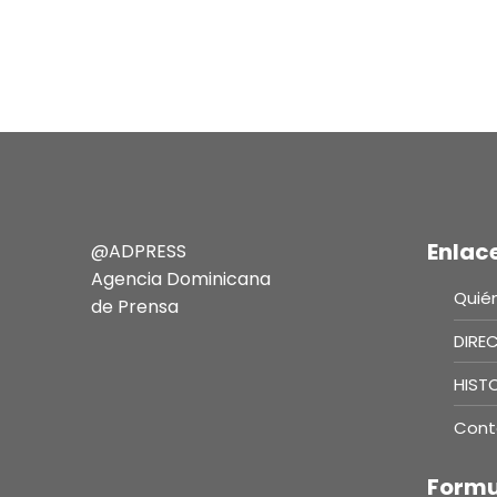
Enlac
@ADPRESS
Agencia Dominicana
Quié
de Prensa
DIRE
HIST
Cont
Formu