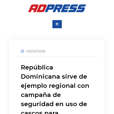
Saltar
al
contenido
Agencia Dominicana
Una Agencia para todos
de Prensa
09/02/2026
República
Dominicana sirve de
ejemplo regional con
campaña de
seguridad en uso de
cascos para