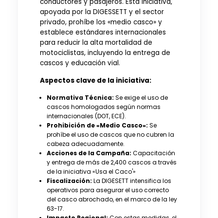
conductores y pasajeros. Esta iniciativa,
apoyada por la DIGESSETT y el sector
privado, prohíbe los «medio casco» y
establece estándares internacionales
para reducir la alta mortalidad de
motociclistas, incluyendo la entrega de
cascos y educación vial.
Aspectos clave de la iniciativa:
Normativa Técnica:
Se exige el uso de
cascos homologados según normas
internacionales (DOT, ECE).
Prohibición de «Medio Casco»:
Se
prohíbe el uso de cascos que no cubren la
cabeza adecuadamente.
Acciones de la Campaña:
Capacitación
y entrega de más de 2,400 cascos a través
de la iniciativa «Usa el Caco'»
Fiscalización:
La DIGESETT intensifica los
operativos para asegurar el uso correcto
del casco abrochado, en el marco de la ley
63-17.
Impacto Regional:
Con estas medidas, el