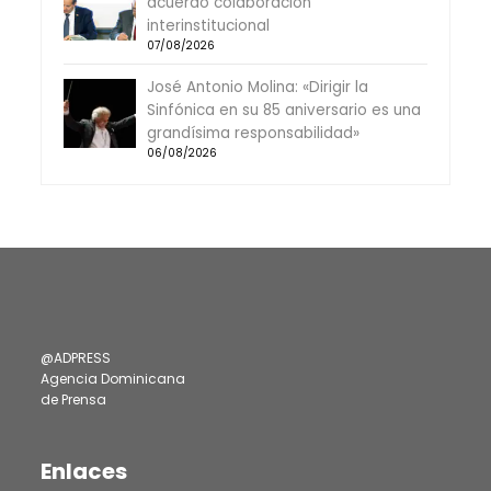
acuerdo colaboración
interinstitucional
07/08/2026
José Antonio Molina: «Dirigir la
Sinfónica en su 85 aniversario es una
grandísima responsabilidad»
06/08/2026
@ADPRESS
Agencia Dominicana
de Prensa
Enlaces