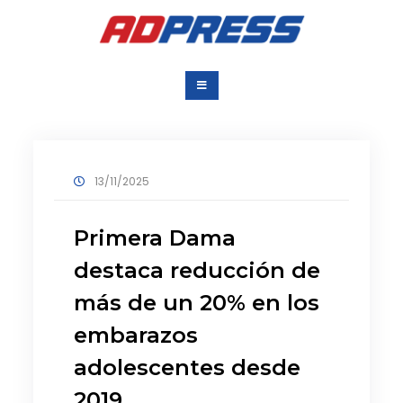
Saltar
al
contenido
Agencia Dominicana
Una Agencia para todos
de Prensa
13/11/2025
Primera Dama
destaca reducción de
más de un 20% en los
embarazos
adolescentes desde
2019