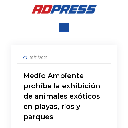
Saltar
al
contenido
Agencia Dominicana
Una Agencia para todos
de Prensa
19/11/2025
Medio Ambiente
prohíbe la exhibición
de animales exóticos
en playas, ríos y
parques