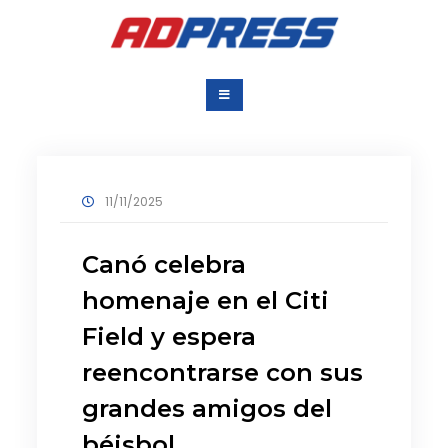
Saltar
al
contenido
Agencia Dominicana
Una Agencia para todos
de Prensa
11/11/2025
Canó celebra
homenaje en el Citi
Field y espera
reencontrarse con sus
grandes amigos del
béisbol